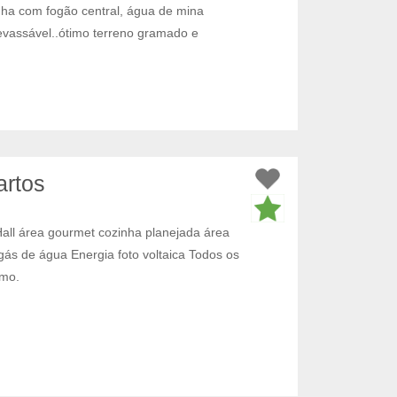
inha com fogão central, água de mina
devassável..ótimo terreno gramado e
artos
Hall área gourmet cozinha planejada área
gás de água Energia foto voltaica Todos os
smo.