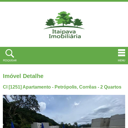
Imóvel Detalhe
CI [1251] Apartamento - Petrópolis, Corrêas - 2 Quartos