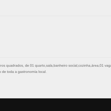
tros quadrados, de 01 quarto,sala,banheiro social,cozinha,área,01 v
o de toda a gastronomia local.