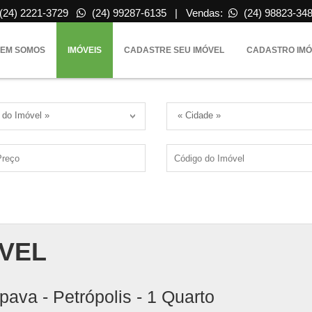
(24) 2221-3729
(24) 99287-6135 | Vendas:
(24) 98823-34
EM SOMOS
IMÓVEIS
CADASTRE SEU IMÓVEL
CADASTRO IMÓ
 do Imóvel »
« Cidade »
VEL
pava - Petrópolis - 1 Quarto