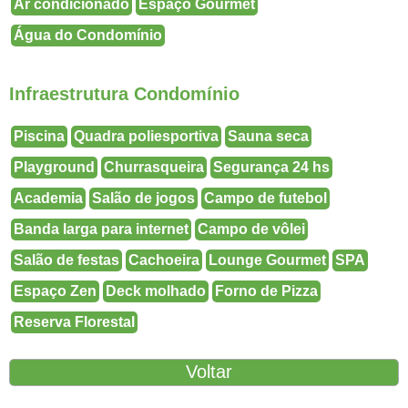
Ar condicionado
Espaço Gourmet
Água do Condomínio
Infraestrutura Condomínio
Piscina
Quadra poliesportiva
Sauna seca
Playground
Churrasqueira
Segurança 24 hs
Academia
Salão de jogos
Campo de futebol
Banda larga para internet
Campo de vôlei
Salão de festas
Cachoeira
Lounge Gourmet
SPA
Espaço Zen
Deck molhado
Forno de Pizza
Reserva Florestal