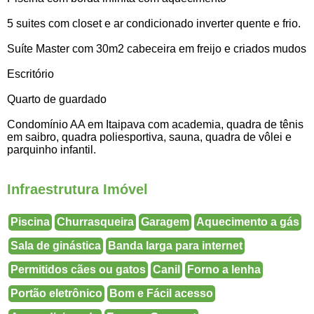
5 suites com closet e ar condicionado inverter quente e frio.
Suíte Master com 30m2 cabeceira em freijo e criados mudos
Escritório
Quarto de guardado
Condomínio AA em Itaipava com academia, quadra de tênis
em saibro, quadra poliesportiva, sauna, quadra de vôlei e
parquinho infantil.
Infraestrutura Imóvel
Piscina
Churrasqueira
Garagem
Aquecimento a gás
Sala de ginástica
Banda larga para internet
Permitidos cães ou gatos
Canil
Forno a lenha
Portão eletrônico
Bom e Fácil acesso