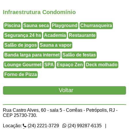
Infraestrutura Condomínio
Piscina
Sauna seca
Playground
Churrasqueira
Segurança 24 hs
Academia
Restaurante
Salão de jogos
Sauna a vapor
Banda larga para internet
Salão de festas
Lounge Gourmet
SPA
Espaço Zen
Deck molhado
Forno de Pizza
Rua Castro Alves, 60 - sala 5 - Corrêas - Petrópolis, RJ -
CEP 25730-730.
Locação:
(24) 2221-3729
(24) 99287-6135 |