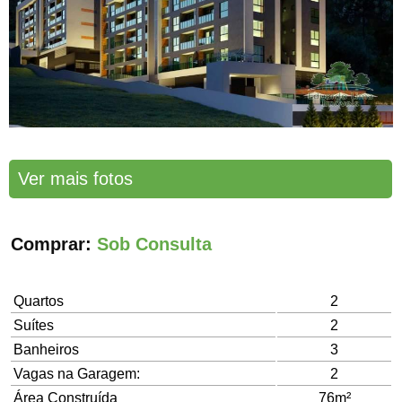
Ver mais fotos
Comprar:
Sob Consulta
Quartos
2
Suítes
2
Banheiros
3
Vagas na Garagem:
2
Área Construída
76m²