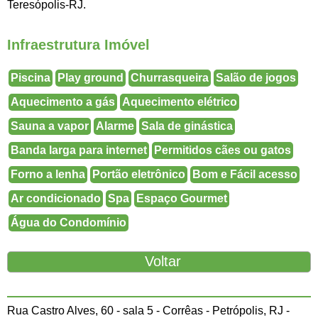
Teresópolis-RJ.
Infraestrutura Imóvel
Piscina
Play ground
Churrasqueira
Salão de jogos
Aquecimento a gás
Aquecimento elétrico
Sauna a vapor
Alarme
Sala de ginástica
Banda larga para internet
Permitidos cães ou gatos
Forno a lenha
Portão eletrônico
Bom e Fácil acesso
Ar condicionado
Spa
Espaço Gourmet
Água do Condomínio
Rua Castro Alves, 60 - sala 5 - Corrêas - Petrópolis, RJ -